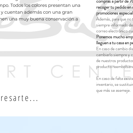
compras a partir de 7
mpo. Todos los colores presentan una
recoger tu pedido en 
res y cuentan además con una gran
promociones especial
Además, para que no 
tienen una muy buena conservación a
siempre informado del
correo electrónico cu
Ponemos mucho empeñ
lleguen a tu casa en p
En caso de cambio dis
cambiarlo siempre y c
de nuestros productos
producto reembolsand
En caso de falta exist
inventario, se sustitui
que más se asemeje.
resarte...
ados