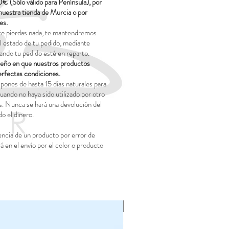
0€ (Sólo válido para Península), por
nuestra tienda de Murcia o por
es.
te pierdas nada, te mantendremos
 estado de tu pedido, mediante
ando tu pedido esté en reparto.
o en que nuestros productos
erfectas condiciones.
pones de hasta 15 días naturales para
uando no haya sido utilizado por otro
. Nunca se hará una devolución del
o el dinero.
encia de un producto por error de
rá en el envío por el color o producto
NOVEDAD