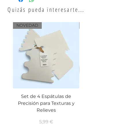
Quizás pueda interesarte...
NOVEDAD
NOVEDAD
Set de 4 Espátulas de
Gesso Blanco Inspir
Precisión para Texturas y
Relieves
Precio
5,99 €