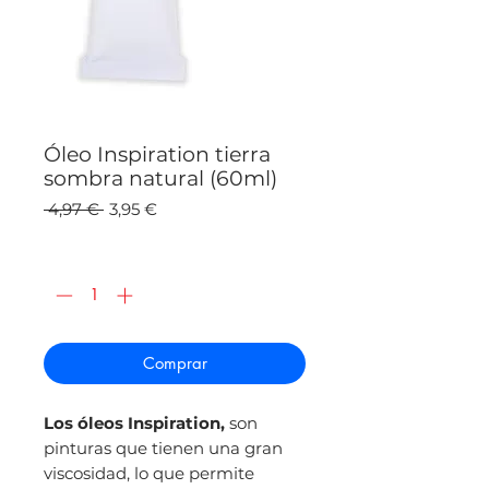
Óleo Inspiration tierra
sombra natural (60ml)
Precio
Precio
 4,97 € 
3,95 €
de
oferta
Cantidad
*
Comprar
Los óleos Inspiration,
son
pinturas que tienen una gran
viscosidad, lo que permite