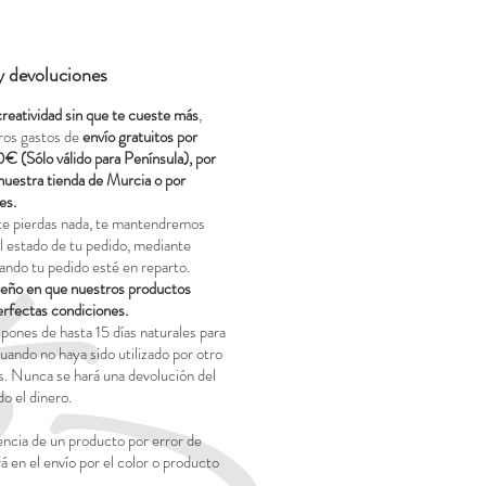
 y devoluciones
creatividad sin que te cueste más
,
ros gastos de
envío gratuitos por
0€ (Sólo válido para Península), por
nuestra tienda de Murcia o por
es.
te pierdas nada, te mantendremos
 estado de tu pedido, mediante
ando tu pedido esté en reparto.
o en que nuestros productos
erfectas condiciones.
pones de hasta 15 días naturales para
uando no haya sido utilizado por otro
. Nunca se hará una devolución del
o el dinero.
encia de un producto por error de
rá en el envío por el color o producto