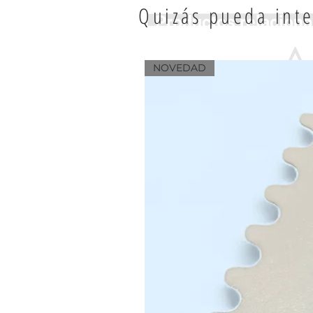
Quizás pueda inte
Productos relacion
NOVEDAD