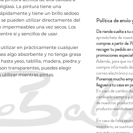
liglass. La pintura tiene una
rápidamente y tiene un brillo sedoso
Política de envío
s se pueden utilizar directamente del
on impermeables una vez secos. Los
Da rienda suelta a tu 
entre sí y sencillos de usar.
aprovéchate de nuest
compras a partir de 7
 utilizar en prácticamente cualquier
recoger tu pedido en 
sea algo absorbente y no tenga grasa
promociones especial
Además, para que no 
 hasta yeso, tablilla, madera, piedra y
siempre informado del
son transparentes, puedes elegir
correo electrónico cu
 utilizar mientras pintas.
Ponemos mucho empeñ
lleguen a tu casa en p
En caso de cambio dis
cambiarlo siempre y c
de nuestros productos
producto reembolsand
En caso de falta exist
inventario, se sustitui
que más se asemeje.