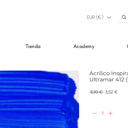
EUR (€)
Tienda
Academy
Acrílico Inspi
Ultramar 412 
Precio
Prec
 5,10 € 
3,52 €
de
ofert
Cantidad
*