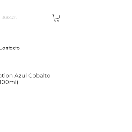
Contacto
ration Azul Cobalto
(100ml)
io
a