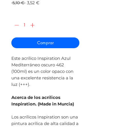
Precio
Precio
 5,10 € 
3,52 €
de
oferta
Cantidad
*
Comprar
Este acrílico Inspiration Azul
Mediterráneo oscuro 462
(100ml) es un color opaco con
una excelente resistencia a la
luz (+++).
Acerca de los acrílicos
Inspiration. (Made in Murcia)
Los acrílicos Inspiration son una
pintura acrílica de alta calidad a