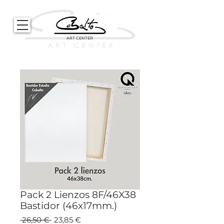
ART CENTER
Pack 2 Lienzos 8F/46X38
Bastidor (46x17mm.)
Precio
Precio
 26,50 € 
23,85 €