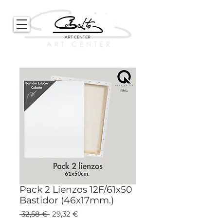
ART CENTER
Pack 2 Lienzos 12F/61x50
Bastidor (46x17mm.)
Precio
Precio
 32,58 € 
29,32 €