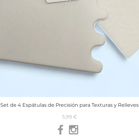
Set de 4 Espátulas de Precisión para Texturas y Relieves
Vista rápida
Precio
5,99 €