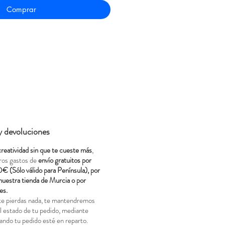
Comprar
 y devoluciones
creatividad sin que te cueste más
,
ros gastos de
envío gratuitos por
0€ (Sólo válido para Península), por
nuestra tienda de Murcia o por
es.
te pierdas nada, te mantendremos
 estado de tu pedido, mediante
ando tu pedido esté en reparto.