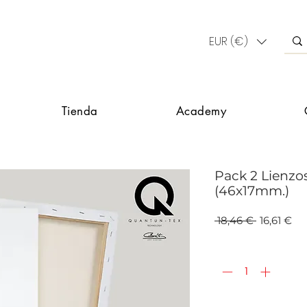
EUR (€)
Tienda
Academy
Pack 2 Lienzo
(46x17mm.)
Precio
Pr
 18,46 € 
16,61 €
de
ofe
Cantidad
*