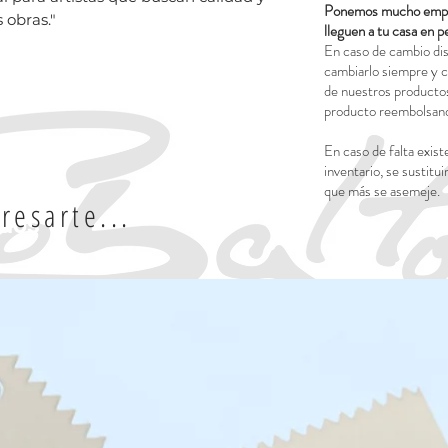
Ponemos mucho empeñ
 obras."
lleguen a tu casa en p
En caso de cambio dis
cambiarlo siempre y c
de nuestros productos
producto reembolsand
En caso de falta exist
inventario, se sustitui
que más se asemeje.
resarte...
ados