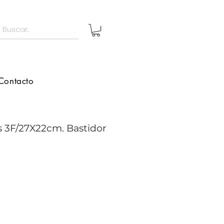
Contacto
s 3F/27X22cm. Bastidor
ecio
rta