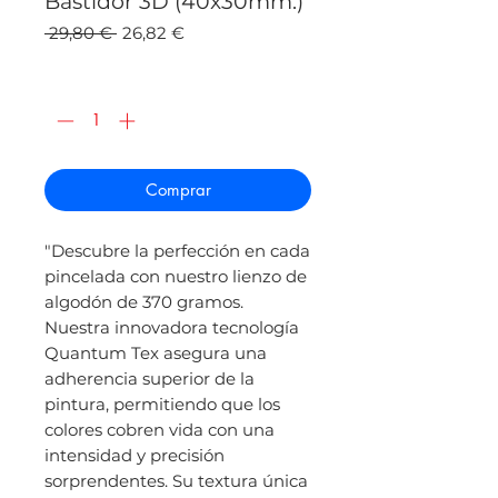
Bastidor 3D (40x30mm.)
Precio
Precio
 29,80 € 
26,82 €
de
oferta
Cantidad
*
Comprar
"Descubre la perfección en cada
pincelada con nuestro lienzo de
algodón de 370 gramos.
Nuestra innovadora tecnología
Quantum Tex asegura una
adherencia superior de la
pintura, permitiendo que los
colores cobren vida con una
intensidad y precisión
sorprendentes. Su textura única