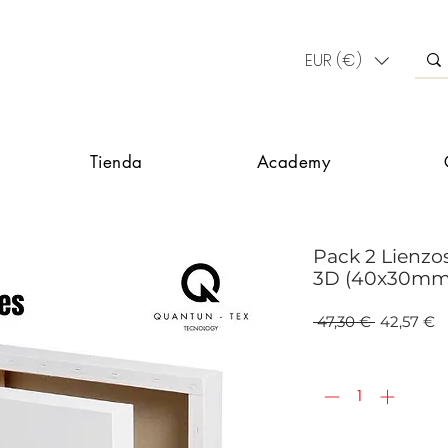
EUR (€)
Tienda
Academy
Pack 2 Lienzo
3D (40x30mm
Precio
P
 47,30 € 
42,57 €
d
o
Cantidad
*