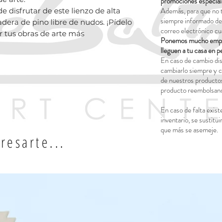
promociones especial
Además, para que no 
e disfrutar de este lienzo de alta
siempre informado del
dera de pino libre de nudos. ¡Pídelo
correo electrónico cu
 tus obras de arte más
Ponemos mucho empeñ
lleguen a tu casa en p
En caso de cambio dis
cambiarlo siempre y c
de nuestros productos
producto reembolsand
En caso de falta exist
inventario, se sustitui
que más se asemeje.
resarte...
ados