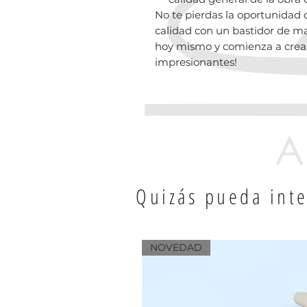
No te pierdas la oportunidad d
calidad con un bastidor de ma
hoy mismo y comienza a crear
impresionantes!
Quizás pueda inte
Productos relacion
NOVEDAD