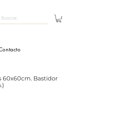
Contacto
s 60x60cm. Bastidor
.)
recio
e
ferta