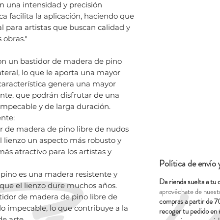
on una intensidad y precisión
a facilita la aplicación, haciendo que
al para artistas que buscan calidad y
 obras."
on un bastidor de madera de pino
teral, lo que le aporta una mayor
 característica genera una mayor
iente, que podrán disfrutar de una
impecable y de larga duración.
ente:
or de madera de pino libre de nudos
l lienzo un aspecto más robusto y
más atractivo para los artistas y
Política de envío
pino es una madera resistente y
Da rienda suelta a tu 
 que el lienzo dure muchos años.
aprovéchate de nuest
idor de madera de pino libre de
compras a partir de 7
 impecable, lo que contribuye a la
recoger tu pedido en 
de arte.