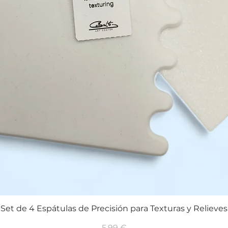
Set de 4 Espátulas de Precisión para Texturas y Relieves
Vista rápida
Precio
5,99 €