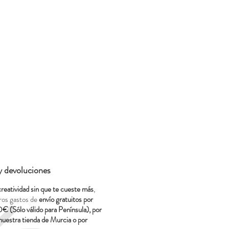
 y devoluciones
creatividad sin que te cueste más
,
ros gastos de
envío gratuitos por
0€ (Sólo válido para Península), por
nuestra tienda de Murcia o por