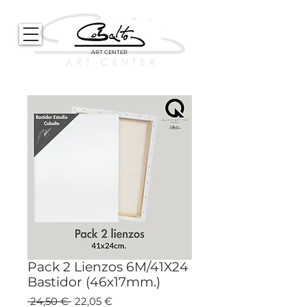
ART CENTER
Pack 2 Lienzos 6M/41X24
Bastidor (46x17mm.)
Precio
Precio
 24,50 € 
22,05 €